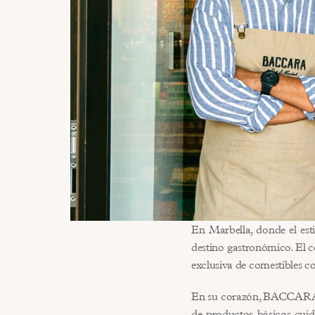
En Marbella, donde el es
destino gastronómico. El c
exclusiva de comestibles co
En su corazón, BACCARA es 
de productos básicos cuid