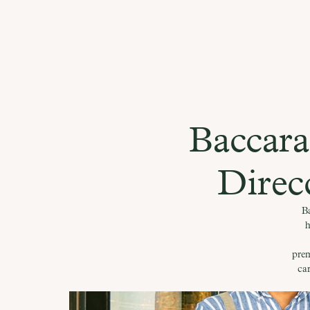
Baccara
Direc
B
h
prem
car