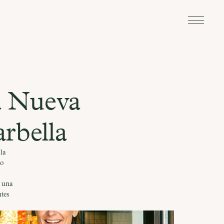
 Nueva 
rbella
la
do
s
, una
ntes