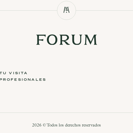
TU VISITA
u visita
PROFESIONALES
s profesionales
2026 © Todos los derechos reservados