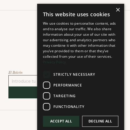
×
This website uses cookies
We use cookies to personalise content, ads
and to analyse our traffic. We also share
information about your use of our site with
our advertising and analytics partners who
may combine it with other information that
you’ve provided to them or that they’ve
collected from your use of their services.
Select Language
Privacy Policy
Español
El Boletín
STRICTLY NECESSARY
PERFORMANCE
Regístrate
TARGETING
FUNCTIONALITY
ACCEPT ALL
DECLINE ALL