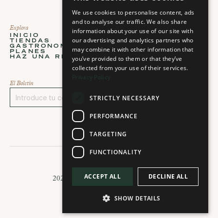
We use cookies to personalise content, ads
and to analyse our traffic. We also share
Explora
Acerca de
information about your use of our site with
INICIO
ACERCA DE
our advertising and analytics partners who
TIENDAS
HISTORIAS
Inicio
Acerca de
GASTRONOMÍA
PLANIFICA TU VISITA
may combine it with other information that
Tiendas
Historias
PLANES
CONTACTO
Gastronomía
Planifica tu visita
HAZ UNA RESERVA
you’ve provided to them or that they’ve
CARRERAS PROFESION
Planes
Contacto
Select Language
Haz Una Reserva
Carreras profesionales
collected from your use of their services.
Español
Privacy Policy
El Boletín
STRICTLY NECESSARY
Regístrate
PERFORMANCE
TARGETING
FUNCTIONALITY
ACCEPT ALL
DECLINE ALL
2026 © Todos los derechos reservados
SHOW DETAILS