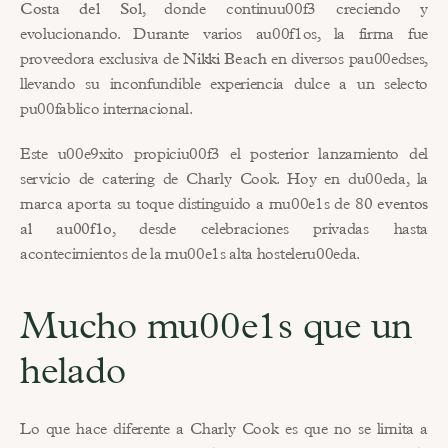
Costa del Sol
, donde continuu00f3 creciendo y 
evolucionando. Durante varios au00f1os, la firma fue 
proveedora exclusiva de 
Nikki Beach
 en diversos pau00edses, 
llevando su inconfundible experiencia dulce a un selecto 
pu00fablico internacional.
Este u00e9xito propiciu00f3 el posterior lanzamiento del 
servicio de catering de Charly Cook. Hoy en du00eda, la 
marca aporta su toque distinguido a mu00e1s de 
80 eventos 
al au00f1o
, desde celebraciones privadas hasta 
acontecimientos de la mu00e1s alta hosteleru00eda.
Mucho mu00e1s que un 
helado
Lo que hace diferente a Charly Cook es que no se limita a 